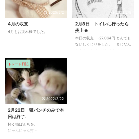
2025/5/2
2022/2/8
4月の収支
2月8日 トイレに行ったら
炎上🔥
4月もお疲れ様でした。
本日の収支 -27,064円 とんでも
ないしくじりをした。 まじなん
なんよ。トイレに行きたくなっ
て、席を少し外していたら、落下
しやがったぞ。相場の雰囲気も怪
トレード日記
しかったもあるし。判っていたの
に。午後祈っていたが、結局戻ら
ず最低だった。 お祈り禁止だろ
が！！ 一日やって、お金払って
いるようじゃ生活できん。やばす
2022/2/22
ぎ。 でも、今日はそれまで期待
値の中でコツコツ積み上げていけ
2月22日 猫パンチのみで本
てたので、明日からもう一度やり
日は終了.
なおす。始まる前にトイレ行く。
軽く猫ぱんちを。
お祈りなんてするんじゃない。
にゃんにゃん打～
← すぐ損切りするっていってた
じゃんか。はぁ。 切り替え ...