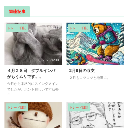
関連記事
トレード日記
トレード日記
2023/4/30
2024/2/11
４月２８日 ダブルインバ
2月9日の収支
がもうムリです。。
２月もコツコツと地道に。
今月から本格的にスイングメイン
でしたが、ホント難しいですね😩
😩
トレード日記
トレード日記