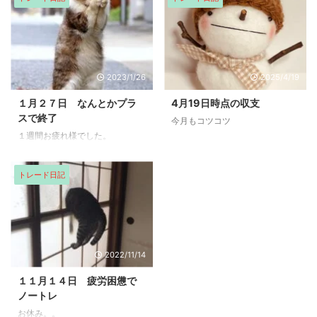
ので、一旦もっとびびって取引を
します。 本当に何も学べてませ
ん。期待値の中でちゃんとトレー
ドをします。損切りは早く。監視
できる銘柄を複数の銘柄を同時に
2023/1/26
2025/4/19
見ない。やっているときは、1銘
柄のみ監視。 もう後が無い。本
１月２７日 なんとかプラ
4月19日時点の収支
当に後が無い。。。。 恥ずかし
スで終了
今月もコツコツ
い結果を見られていて情けな
１週間お疲れ様でした。
い。。 最後までありがとうござ
います。ブログランキングに参加
しています。クリックして頂け ...
トレード日記
2022/11/14
１１月１４日 疲労困憊で
ノートレ
お休み。。