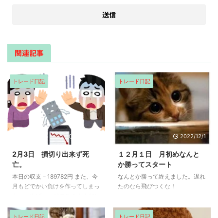
関連記事
トレード日記
トレード日記
2022/2/3
2022/12/1
2月3日 損切り出来ず死
１２月１日 月初めなんと
亡。
か勝ってスタート
本日の収支－189782円 また、今
なんとか勝って終えました。遅れ
月もどでかい負けを作ってしまっ
たのなら飛びつくな！
た。 やばいマジでこのままだと
来週には退場になります。ちょっ
と、しゃれにならなくなってきた
トレード日記
トレード日記