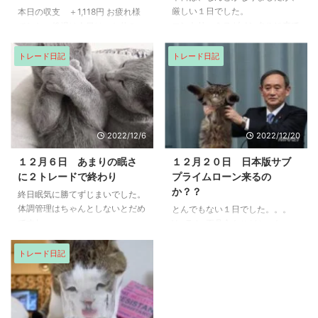
厳しい１日でした。
本日の収支 ＋1,118円 お疲れ様
エントリーミスがメンタルに来て
でした。後場は今日は、お休み。
しまいました。
前場のみ 朝の寄り天雰囲気がそ
の通りになり、空売りしかけまし
トレード日記
トレード日記
たが、すぐに下げなかったため、
最小の利確で撤退してしまっ
た。。ギャップアップが小さけれ
ば空売りしなかったが、大きかっ
たのもあって、この銘柄に。 な
2022/12/6
2022/12/20
のに前場引けまでもっていたら、
2万以上の利益だったのに。 この
１２月６日 あまりの眠さ
１２月２０日 日本版サブ
手数では、年間プラ転が遠い。
に２トレードで終わり
プライムローン来るの
1Tickでもマイナスになると、び
か？？
終日眠気に勝てずじまいでした。
びってしまって持ちきれな
体調管理はちゃんとしないとだめ
とんでもない１日でした。。。
い。。 今日は危うく同値撤退も
ですね。
YouTube不具合もひどかった。。
考えてた。利益が出たことに感謝
最後までありがとうございます ...
トレード日記