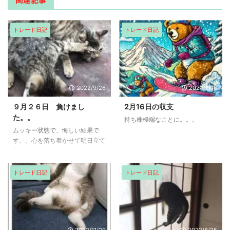
トレード日記
トレード日記
2022/9/26
2024/2/16
９月２６日 負けまし
2月16日の収支
た。。
持ち株極端なことに。。。
ムッキー状態で、悔しい結果で
す。。心を落ち着かせて明日立て
直します。
トレード日記
トレード日記