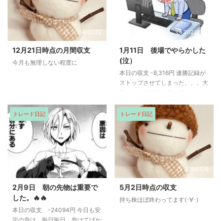
2024/12/22
2022/1/11
12月21日時点の月間収支
1月11日 後場でやらかした
(泣）
今月も無理しない程度に
本日の収支 -8,316円 連勝記録が
ストップさせてしまった。。。大
事なのか少額でも勝ち続けること
と言っていたに。 振り返りま
す。朝は、入るタイミングがな
トレード日記
トレード日記
く、寄り後少し見つめて、エフコ
ードと川本でスキャルピングで
+8000で前場終了 後場は、色々
と細かく拾っていましたが、ステ
ラファーマで空売り。これが全て
2022/2/9
2024/5/6
の間違いでした。 上げていたの
で、下げのターンが来るかなと思
2月9日 朝の先物は重要で
5月2日時点の収支
って、空売りをしましたが、ダラ
した。🔥🔥
持ち株ほぼ終わってます(･∀･)
ダラと上げていきました。早めに
本日の収支 -24094円 今日も安
損切りするべきだったのに、お祈
定の負け、毎日毎日、負けてばか
り投資法をやってしまいました。