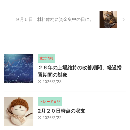
30000ポイントを取り戻し、割
ること無く終えるかが、明日の日
本市場のキーポイントになりそう
９月５日 材料銘柄に資金集中の日に。
です。 上記の雪だるま人形をク
リックして頂けると励みになりま
す。 本日のマーケット 【ストッ
プ高】2998 ク ...
株式情報
２６年の上場維持の改善期間、経過措
置期間の対象
2026/2/23
トレード日記
2月２０日時点の収支
2026/2/22