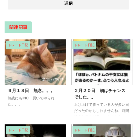
関連記事
トレード日記
トレード日記
2022/9/13
2023/2/20
９月１３日 無念。。。
２月２０日 朝はチャンス
でした。。
無残にもINC 買いでやられ
た。。。
上げ上げで勝っている人が多い日
だったのかもしれませんね。時間
軸少し長めが良かったのかも。
トレード日記
トレード日記