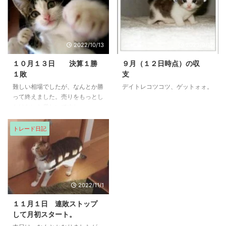
2022/10/13
2023/9/12
１０月１３日 決算１勝
９月（１２日時点）の収
１敗
支
難しい相場でしたが、なんとか勝
デイトレコツコツ、ゲットォォ。
って終えました。売りをもっとし
かけないと厳しいですね
トレード日記
2022/11/1
１１月１日 連敗ストップ
して月初スタート。