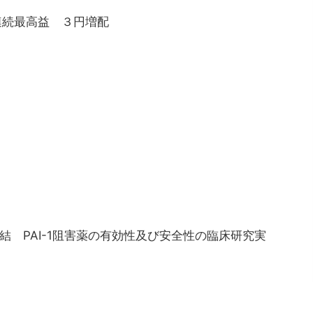
連続最高益 ３円増配
 PAI-1阻害薬の有効性及び安全性の臨床研究実