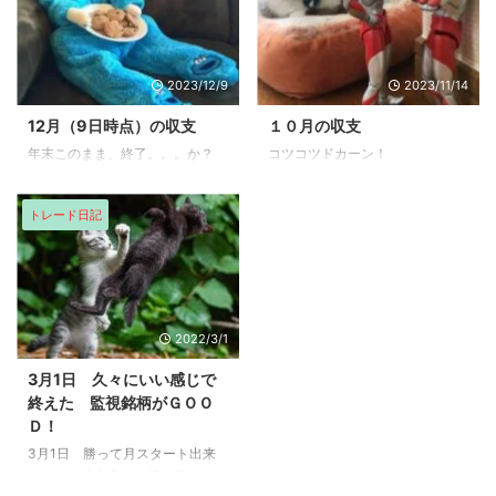
て26326円で終えました。 マザ
ーズも同様に655ポイントで始ま
り660ポイントをつけてから急降
下。多少のリバウンドはありまし
2023/12/9
2023/11/14
たが、その後ジリ下げで644ポイ
ントで終えました。 午後は、全
12月（9日時点）の収支
１０月の収支
く動きが無く、ジリ下げの流れで
年末このまま、終了。。。か？
コツコツドカーン！
したね。 今夜のＦＯＭＣの会合
もあり、プライム、グロースどち
らも前日の売買代金を大きく下げ
トレード日記
ています。 恐らく、売り圧が強
かったのか ...
2022/3/1
3月1日 久々にいい感じで
終えた 監視銘柄がＧＯＯ
Ｄ！
3月1日 勝って月スタート出来
ました。途中危ない橋を渡ってい