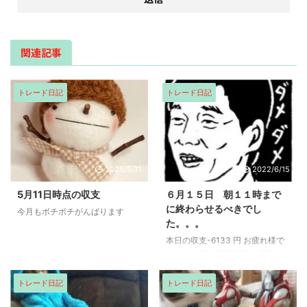
関連記事
トレード日記
トレード日記
2025/5/11
2022/6/15
5月11日時点の収支
６月１５日 朝１１時まで
に終わらせるべきでし
今月もボチボチがんばります
た。。。
本日の収支-6133 円 お疲れ様で
した。 本日も下落相場は継続さ
れており、日経平均は、26625円
でスタートしましたが、急落から
トレード日記
トレード日記
始まり、その後もだらだらと下げ