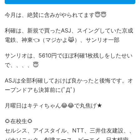
今月は、絶賛に含みがやられてます😇😇
利確は、新規で買ったASJ、スイングしていた京成
電鉄、神東👈（マジかよ😹）、サンリオ一部
サンリオは、5610円でほぼ利確1枚残しをしたせい
で、、、、😇
ASJは全部利確しておけば良かったと後悔です。オ
ープンドアも決算前に(ﾟДﾟ)
月曜日はキティちゃん😂😂で丸焦げ★
🌻在校生🌻
セルシス、アイスタイル、NTT、三井住友建設、、
パナソニック、創建エース、ピーエイ、日本精密、